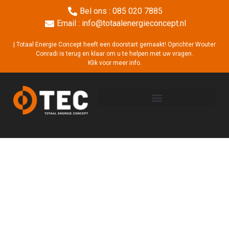
Bel ons : 085 020 7885
Email : info@totaalenergieconcept.nl
| Totaal Energie Concept heeft een doorstart gemaakt! Oprichter Wouter
Conradi is terug en klaar om u te helpen met uw vragen.
Klik voor meer info.
Elementor